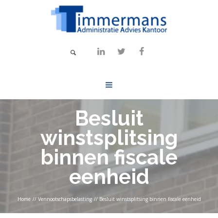
Besluit
winstsplitsing
binnen fiscale
eenheid
Home
//
Vennootschapsbelasting
//
Besluit winstsplitsing binnen fiscale eenheid