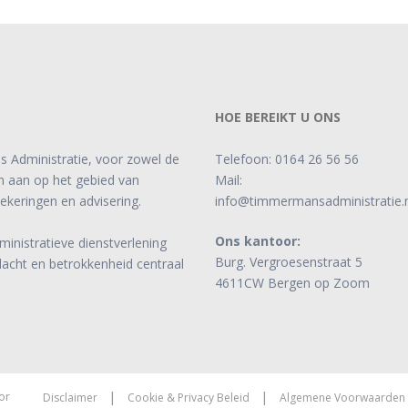
HOE BEREIKT U ONS
s Administratie, voor zowel de
Telefoon:
0164 26 56 56
ten aan op het gebied van
Mail:
zekeringen en advisering.
info@timmermansadministratie.n
Ons kantoor:
ministratieve dienstverlening
Burg. Vergroesenstraat 5
dacht en betrokkenheid centraal
4611CW Bergen op Zoom
|
|
or
Disclaimer
Cookie & Privacy Beleid
Algemene Voorwaarden