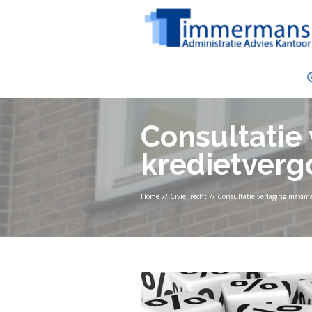
Consultatie
kredietverg
Home
//
Civiel recht
//
Consultatie verlaging maxima