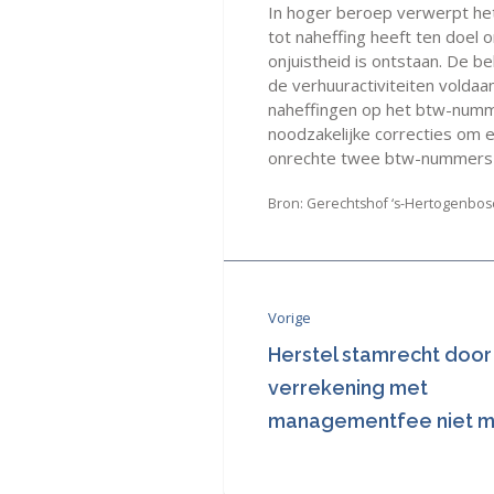
In hoger beroep verwerpt he
tot naheffing heeft ten doel 
onjuistheid is ontstaan. De 
de verhuuractiviteiten voldaa
naheffingen op het btw-numm
noodzakelijke correcties om ee
onrechte twee btw-nummers w
Bron: Gerechtshof ‘s-Hertogenbosc
Vorige
Herstel stamrecht door
verrekening met
managementfee niet m