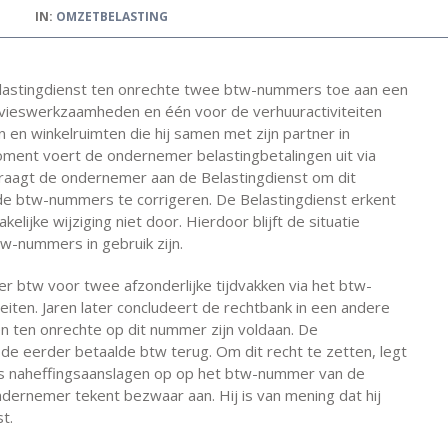
IN:
OMZETBELASTING
Belastingdienst ten onrechte twee btw-nummers toe aan een
dvieswerkzaamheden en één voor de verhuuractiviteiten
n winkelruimten die hij samen met zijn partner in
ment voert de ondernemer belastingbetalingen uit via
aagt de ondernemer aan de Belastingdienst om dit
de btw-nummers te corrigeren. De Belastingdienst erkent
elijke wijziging niet door. Hierdoor blijft de situatie
w-nummers in gebruik zijn.
r btw voor twee afzonderlijke tijdvakken via het btw-
iten. Jaren later concludeert de rechtbank in een andere
n ten onrechte op dit nummer zijn voldaan. De
de eerder betaalde btw terug. Om dit recht te zetten, legt
ns naheffingsaanslagen op op het btw-nummer van de
ernemer tekent bezwaar aan. Hij is van mening dat hij
t.