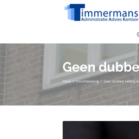
Geen dubbel
Home
//
Omzetbelasting
//
Geen dubbele heffing do