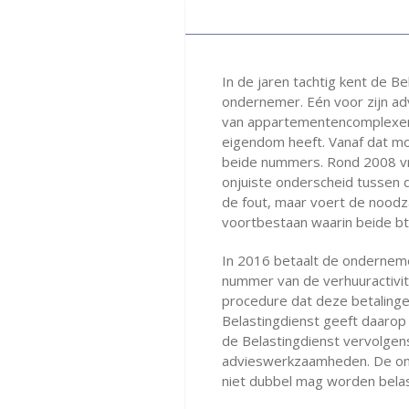
In de jaren tachtig kent de 
ondernemer. Eén voor zijn a
van appartementencomplexen e
eigendom heeft. Vanaf dat mo
beide nummers. Rond 2008 vr
onjuiste onderscheid tussen 
de fout, maar voert de noodzak
voortbestaan waarin beide bt
In 2016 betaalt de onderneme
nummer van de verhuuractivite
procedure dat deze betalinge
Belastingdienst geeft daarop 
de Belastingdienst vervolge
advieswerkzaamheden. De ond
niet dubbel mag worden belas