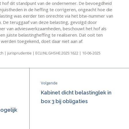
t hof dit standpunt van de ondernemer. De bevoegdheid
onjuistheden in de heffing te corrigeren, ongeacht hoe die
belasting was eerder ten onrechte via het btw-nummer van
n. De teruggaaf van deze belasting, gevolgd door
er van advieswerkzaamheden, beschouwt het hof als
n juiste belastingheffing te realiseren. Dat ooit ten
erden toegekend, doet daar niet aan af.
h | jurisprudentie | ECLI:NL:GHSHE:2025:1622 | 10-06-2025
Volgende
Kabinet dicht belastinglek in
box 3 bij obligaties
ogelijk