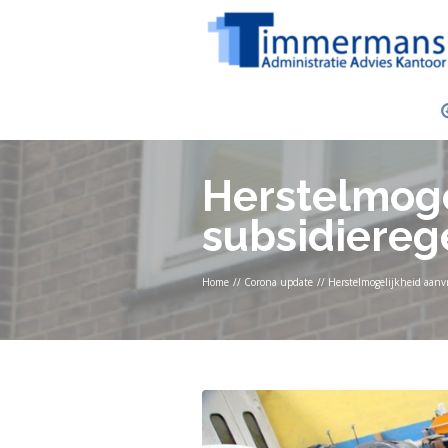
Herstelmoge
subsidiereg
Home
//
Corona update
//
Herstelmogelijkheid aanv