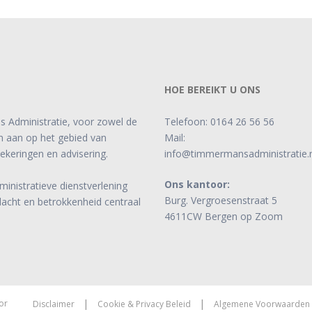
HOE BEREIKT U ONS
s Administratie, voor zowel de
Telefoon:
0164 26 56 56
ten aan op het gebied van
Mail:
zekeringen en advisering.
info@timmermansadministratie.n
Ons kantoor:
ministratieve dienstverlening
Burg. Vergroesenstraat 5
dacht en betrokkenheid centraal
4611CW Bergen op Zoom
|
|
or
Disclaimer
Cookie & Privacy Beleid
Algemene Voorwaarden