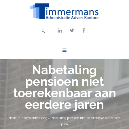
Nabetaling
pensioen niet
toerekenbaar aan
eerdere jaren
Home
//
Inkomstenbelasting
//
Nabetaling pensioen niet toerekenbaar aan eerdere
jaren