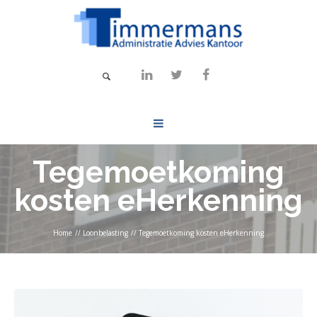
Tegemoetkoming
kosten eHerkenning
Home
//
Loonbelasting
//
Tegemoetkoming kosten eHerkenning