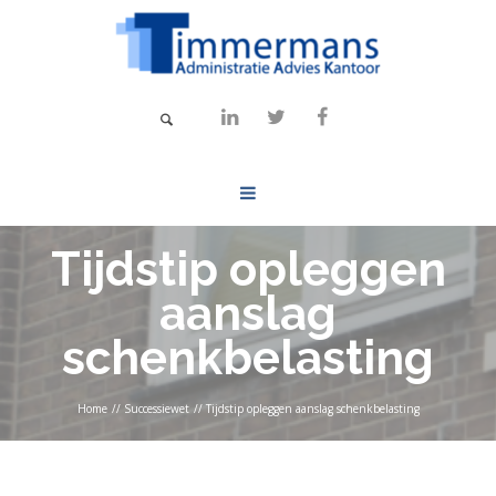
Tijdstip opleggen
aanslag
schenkbelasting
Home
//
Successiewet
//
Tijdstip opleggen aanslag schenkbelasting