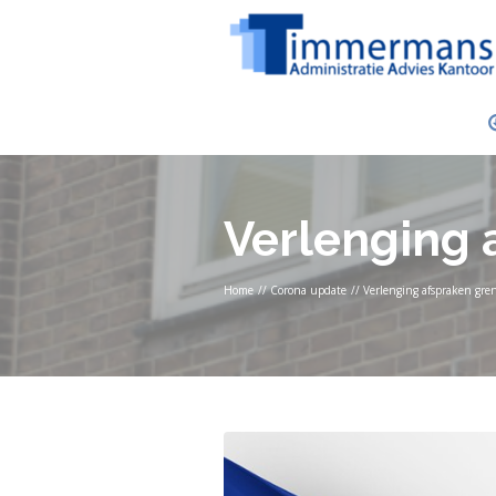
Verlenging 
Home
//
Corona update
//
Verlenging afspraken gren