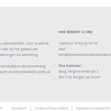
HOE BEREIKT U ONS
s Administratie, voor zowel de
Telefoon:
0164 26 56 56
ten aan op het gebied van
Mail:
zekeringen en advisering.
info@timmermansadministratie.n
Ons kantoor:
ministratieve dienstverlening
Burg. Vergroesenstraat 5
dacht en betrokkenheid centraal
4611CW Bergen op Zoom
|
|
or
Disclaimer
Cookie & Privacy Beleid
Algemene Voorwaarden